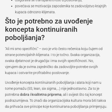
osigurava se transparentnost u poslovanju,
povećava se motivacija zaposlenika te zadovoljstvo krajnjih
kupaca odnosno klijenata.
Što je potrebno za uvođenje
koncepta kontinuiranih
poboljšanja?
“Ali mi smo specifični.” – ovo je vrlo često rečenica koju čujem od
strane potencijalnih klijenata. I to je točno. Svaka organizacija,
svaka djelatnost je drugačija i ima svojih specifičnosti. No,
vjerujem da je svima zajedničko da zadovoljite potrebe svojih
kupaca i ostvarite profitabilno poslovanje.
Uvođenje koncepta kontinuiranih poboljšanja i alata koji nam u
tome pomažu (5S, lean, six sigma,…) nije jednostavno. Za to je
potrebna
dobra i kvalitetna priprema
, ali i svijest što taj koncept
podrazumijeva. To znači da organizacijska kultura mora biti takva
da prihvaća sve principe koje kontinuirana poboljšanja primjenjuju.