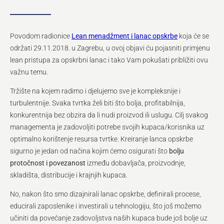
Povodom radionice
Lean menadžment i lanac opskrbe
koja će se
održati 29.11.2018. u Zagrebu, u ovoj objavi ću pojasniti primjenu
lean pristupa za opskrbni lanac i tako Vam pokušati približiti ovu
važnu temu.
Tržište na kojem radimo i djelujemo sve je kompleksnije i
turbulentnije. Svaka tvrtka želi biti što bolja, profitabilnija,
konkurentnija bez obzira da li nudi proizvod ili uslugu. Cilj svakog
managementa je zadovoljiti potrebe svojih kupaca/korisnika uz
optimalno korištenje resursa tvrtke. Kreiranje lanca opskrbe
sigurno je jedan od načina kojim ćemo osigurati što
bolju
protočnost i povezanost
između dobavljača, proizvodnje,
skladišta, distribucije i krajnjih kupaca.
No, nakon što smo dizajnirali lanac opskrbe, definirali procese,
educirali zaposlenike i investirali u tehnologiju, što još možemo
učiniti da povećanje zadovoljstva naših kupaca bude još bolje uz