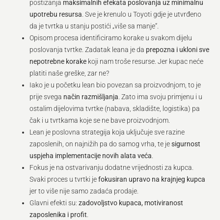
postizanja
maksimalnih efekata poslovanja uz minimalnu
upotrebu resursa
. Sve je krenulo u Toyoti gdje je utvrđeno
da je tvrtka u stanju postići „više sa manje“.
Opisom procesa identificiramo korake u svakom dijelu
poslovanja tvrtke. Zadatak leana je da
prepozna i ukloni sve
nepotrebne korake
koji nam troše resurse. Jer kupac neće
platiti naše greške, zar ne?
Iako je u početku lean bio povezan sa proizvodnjom, to je
prije svega
način razmišljanja
. Zato ima svoju primjenu i u
ostalim dijelovima tvrtke (nabava, skladište, logistika) pa
čak i u tvrtkama koje se ne bave proizvodnjom.
Lean je poslovna strategija koja uključuje sve razine
zaposlenih, on najnižih pa do samog vrha, te je
sigurnost
uspjeha implementacije novih alata veća
.
Fokus je na ostvarivanju dodatne vrijednosti za kupca.
Svaki proces u tvrtki je
fokusiran upravo na krajnjeg kupca
jer to više nije samo zadaća prodaje.
Glavni efekti su:
zadovoljstvo kupaca, motiviranost
zaposlenika i profit
.