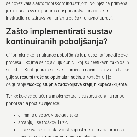
se povezivala s automobilskom industrijom. No, njezina primjena
je moguća u svim granama gospodarstva, financijskim
institucijama, zdravstvu, turizmu pa čak i u javnoj upravi.
Zašto implementirati sustav
kontinuiranih poboljšanja?
Cilj primjene kontinuiranog poboljšanja je prepoznati one dijelove
procesa u kojima se pojavljuju gubici i koji su neefikasni tako da ih
se ukloni. Konfiguriraju se izvrsni procesi i način poslovanja tvrtke
gdje se
resursi troše na optimalan način
, a konačni cilj je
osiguranje
visokog stupnja zadovoljstva krajnjih kupaca/klijenta
.
Tvrtke koje se odluče na implementaciju sustava kontinuiranog
poboljšanja postižu sljedeće:
eliminiraju se sve vrste gubitaka,
smanjuju se troškovi i rizici,
povećava se produktivnost zaposlenika i brzina procesa,