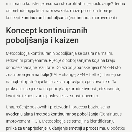
minimalno korištenje resursa i što profitabilnije poslovanje? Jedna
od metodologija koja nam svakako može pomoći u tome je
koncept
kontinuiranih poboljšanja
(continuous improvement).
Koncept kontinuiranih
poboljšanja i kaizen
Metodologija kontinuiranih poboljšanja se bazira na malim,
redovnim promjenama. Riječ je o poboljšanjima koja na kraju
donose značajne rezultate. Dolazi od japanske riječi KAIZEN što
znači
promjena na bolje
(KAI – change, ZEN – better) i temelji se
na najboljoj istočnjačkoj praksi u upravljanju poslovanjem. Ta
praksa je usmjerena na poboljšanje produktivnosti, efikasnosti,
kvalitete te postizanje poslovne izvrsnosti općenito.
Unapređenje poslovnih i proizvodnih procesa bazira se na
uvođenju alata i metoda kontinuiranog poboljšanja
(Continuous
Improvement – CI). Metodologija se temelji na identificiranju
prilika za unaprjeđenje
i
uklanjanje smetnji u procesima
. U početku