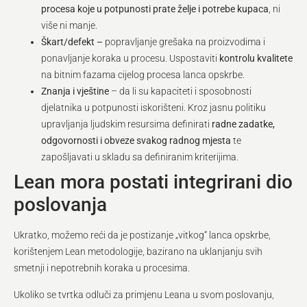
procesa koje u potpunosti prate želje i potrebe kupaca
, ni
više ni manje.
Škart/defekt –
popravljanje grešaka na proizvodima i
ponavljanje koraka u procesu. Uspostaviti
kontrolu kvalitete
na bitnim fazama cijelog procesa lanca opskrbe.
Znanja i vještine
– da li su kapaciteti i sposobnosti
djelatnika u potpunosti iskorišteni. Kroz jasnu politiku
upravljanja ljudskim resursima definirati
radne zadatke,
odgovornosti i obveze svakog radnog mjesta
te
zapošljavati u skladu sa definiranim kriterijima.
Lean mora postati integrirani dio
poslovanja
Ukratko, možemo reći da je postizanje „vitkog“ lanca opskrbe,
korištenjem Lean metodologije, bazirano na uklanjanju svih
smetnji i nepotrebnih koraka u procesima.
Ukoliko se tvrtka odluči za primjenu Leana u svom poslovanju,