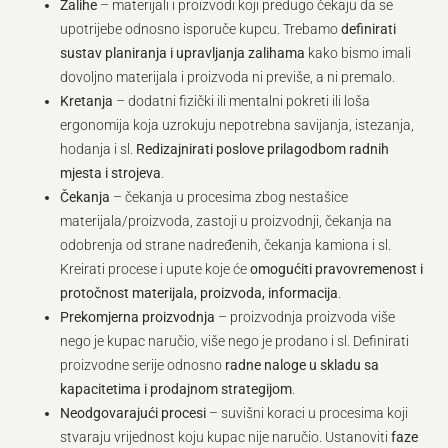
Zalihe
– materijali i proizvodi koji predugo čekaju da se
upotrijebe odnosno isporuče kupcu. Trebamo
definirati
sustav planiranja i upravljanja zalihama
kako bismo imali
dovoljno materijala i proizvoda ni previše, a ni premalo.
Kretanja
– dodatni fizički ili mentalni pokreti ili loša
ergonomija koja uzrokuju nepotrebna savijanja, istezanja,
hodanja i sl.
Redizajnirati poslove prilagodbom radnih
mjesta i strojeva
.
Čekanja
– čekanja u procesima zbog nestašice
materijala/proizvoda, zastoji u proizvodnji, čekanja na
odobrenja od strane nadređenih, čekanja kamiona i sl.
Kreirati procese i upute koje će
omogućiti pravovremenost i
protočnost materijala, proizvoda, informacija
.
Prekomjerna proizvodnja
– proizvodnja proizvoda više
nego je kupac naručio, više nego je prodano i sl. Definirati
proizvodne serije odnosno
radne naloge u skladu sa
kapacitetima i prodajnom strategijom
.
Neodgovarajući procesi
– suvišni koraci u procesima koji
stvaraju vrijednost koju kupac nije naručio. Ustanoviti
faze