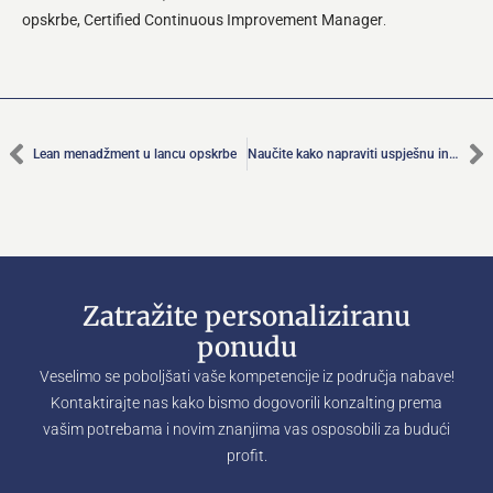
opskrbe, Certified Continuous Improvement Manager
.
Lean menadžment u lancu opskrbe
Naučite kako napraviti uspješnu inventuru
Zatražite personaliziranu
ponudu
Veselimo se poboljšati vaše kompetencije iz područja nabave!
Kontaktirajte nas kako bismo dogovorili konzalting prema
vašim potrebama i novim znanjima vas osposobili za budući
profit.