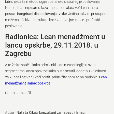
bitno je da ta metodologija postane dio strategije poslovanja.
Naime, Lean nije samo faza ili jedan od alata već Lean mora
postati
integrirani dio poslovanja tvrtke
. Jedino takvim pristupom
možemo očekivati rezultate kroz zadovoljne kupce i profitabilno
poslovanje.
Radionica: Lean menadžment u
lancu opskrbe, 29.11.2018. u
Zagrebu
Ako želite naučiti kako primijeniti lean metodologije u svim
segmentima lanca opskrbe kako biste stvorili dodatnu vrijednost
za kupca i ostvarili veći profit, pridružite nam se na radionici
Lean
menadžment i lanac opskrbe
.
Dobro nam došli!
Autor:
Nataša Cikač, konzultant za nabavu i lanac