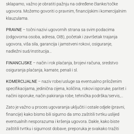
sklapamo, važno je obratiti pažnju na određene članke/točke
ugovora. Možemo govoriti o pravnim, financijskim i komercijalnim
klauzulama.
PRAVNE
– točni nazivi ugovornih strana sa svim podacima
(odgovorna osoba, adresa, OIB), početak i završetak trajanja
ugovora, viša sila, garancija i jamstveni rokovi, osiguranje,
nadležni sud/institucija…
FINANCIJSKE
– način i rok plaćanja, brojevi računa, sredstvo
osiguranja plaćanja, kamate, penali i sl.
KOMERCIJALNE
– naziv robe/usluge sa eventualno priloženim
specifikacijama, jedinična cijena, količina, rokovi isporuke, paritet i
načini isporuke, način pakiranja robe, tehnička podrška/servis,…
Zato je važno u proces ugovaranja uključiti i ostale odjele (pravni,
financije) kako bismo bili sigurno da smo zaštitili tvrtku uslijed
eventualnih nesporazuma i kršenja ugovora. Dakle, kako biste
zaštitili tvrtku i sigurnost dobave, preporuka je svakako tražiti