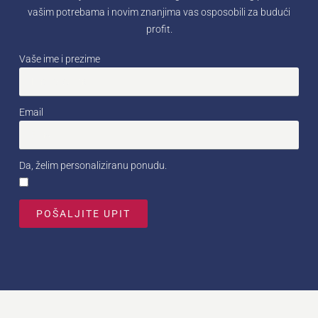
vašim potrebama i novim znanjima vas osposobili za budući
profit.
Vaše ime i prezime
Email
Da, želim personaliziranu ponudu.
POŠALJITE UPIT
Alternative: