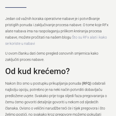
Jedan od važnih koraka operativne nabave je i potvrđivanje
pristiglih ponuda i zaključivanje procesa nabave. O tome koje RFx
alate nabava ima na raspolaganju prilikom kreiranja procesa
nabave, možete pročitati na našem blogu
Što su RFx alati i kako
se koriste u nabavi
U ovom članku dati ćemo pregled osnovnih smjernica kako
zaključiti proces nabave.
Od kud krećemo?
Nakon što smo u postupku prikupljanja ponuda
(RFQ)
odabrali
najbolju opciju, potrebno je na neki način potvrditi dobavljaču
predložene uvjete. Svakako prije toga slijedi faza pregovaranja o
čemu ćemo govoriti detaljnije govoriti u nekom od sljedećih
članaka. Ovisno o veličini narudžbe teći će i tijek pregovora i što
želimo postići, no svakako kroz pregovore možemo pokušati