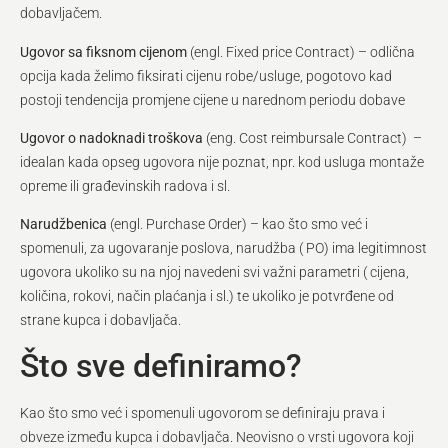
dobavljačem.
Ugovor sa fiksnom cijenom
(engl. Fixed price Contract) – odlična
opcija kada želimo fiksirati cijenu robe/usluge, pogotovo kad
postoji tendencija promjene cijene u narednom periodu dobave
Ugovor o nadoknadi troškova
(eng. Cost reimbursale Contract) –
idealan kada opseg ugovora nije poznat, npr. kod usluga montaže
opreme ili građevinskih radova i sl.
Narudžbenica
(engl. Purchase Order) – kao što smo već i
spomenuli, za ugovaranje poslova, narudžba ( PO) ima legitimnost
ugovora ukoliko su na njoj navedeni svi važni parametri ( cijena,
količina, rokovi, način plaćanja i sl.) te ukoliko je potvrđene od
strane kupca i dobavljača.
Što sve definiramo?
Kao što smo već i spomenuli ugovorom se definiraju prava i
obveze između kupca i dobavljača. Neovisno o vrsti ugovora koji