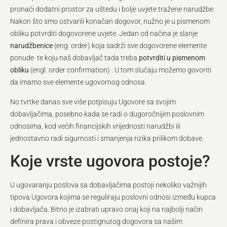
pronaći dodatni prostor za uštedu i bolje uvjete tražene narudžbe.
Nakon što smo ostvarili konačan dogovor, nužno je u pismenom
obliku potvrditi dogovorene uvjete. Jedan od načina je slanje
narudžbenice
(eng. order) koja sadrži sve dogovorene elemente
ponude te koju naš dobavljač tada treba
potvrditi u pismenom
obliku
(engl. order confirmation) . U tom slučaju možemo govoriti
da imamo sve elemente ugovornog odnosa.
No tvrtke danas sve više potpisuju Ugovore sa svojim
dobavljačima, posebno kada se radi o dugoročnijim poslovnim
odnosima, kod većih financijskih vrijednosti narudžbi ili
jednostavno radi sigurnosti i smanjenja rizika prilikom dobave.
Koje vrste ugovora postoje?
U ugovaranju poslova sa dobavljačima postoji nekoliko važnijih
tipova Ugovora kojima se reguliraju poslovni odnosi između kupca
i dobavljača. Bitno je izabrati upravo onaj koji na najbolji način
definira prava i obveze postignutog dogovora sa našim