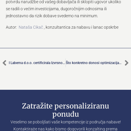
potvrdu narudžbe od vašeg dobavljača ili sklopiti ugovor ukoliko
se radili o većim investicijama, dugoročnijim odnosima ili
jednostavno da rizik dobave svedemo na minimum.
Autor:
Nataša Cikač
, konzultantica za nabavu i lanac opskrbe
I Laberna d.o.o. certificirala Izvrsnost u nabavi
Što konkretno donosi optimizacija procesa nabave
Zatražite personaliziranu
ponudu
Veselimo se poboljšati vaše kompetencije iz područja nabave!
Kontaktirajte nas kako bismo dogovorili konzalting prema