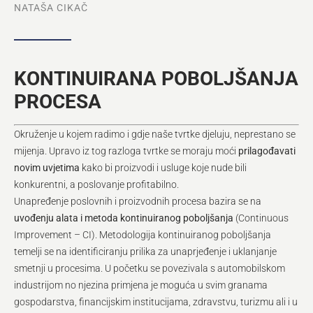
NATAŠA CIKAČ
KONTINUIRANA POBOLJŠANJA
PROCESA
Okruženje u kojem radimo i gdje naše tvrtke djeluju, neprestano se
mijenja. Upravo iz tog razloga tvrtke se moraju moći
prilagođavati
novim uvjetima
kako bi proizvodi i usluge koje nude bili
konkurentni, a poslovanje profitabilno.
Unapređenje poslovnih i proizvodnih procesa bazira se na
uvođenju alata i metoda kontinuiranog poboljšanja
(Continuous
Improvement – CI). Metodologija kontinuiranog poboljšanja
temelji se na identificiranju prilika za unaprjeđenje i uklanjanje
smetnji u procesima. U početku se povezivala s automobilskom
industrijom no njezina primjena je moguća u svim granama
gospodarstva, financijskim institucijama, zdravstvu, turizmu ali i u