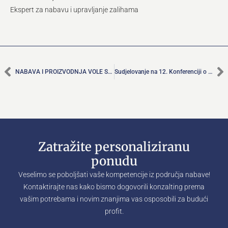
Ekspert za nabavu i upravljanje zalihama
NABAVA I PROIZVODNJA VOLE SE JAVNO!
Sudjelovanje na 12. Konferenciji o nabavi
Zatražite personaliziranu
ponudu
Veselimo se poboljšati vaše kompetencije iz područja nabave!
Kontaktirajte nas kako bismo dogovorili konzalting prema
vašim potrebama i novim znanjima vas osposobili za budući
profit.