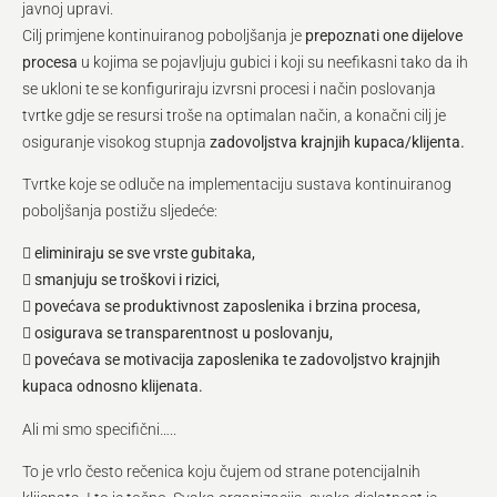
javnoj upravi.
Cilj primjene kontinuiranog poboljšanja je
prepoznati one dijelove
procesa
u kojima se pojavljuju gubici i koji su neefikasni tako da ih
se ukloni te se konfiguriraju izvrsni procesi i način poslovanja
tvrtke gdje se resursi troše na optimalan način, a konačni cilj je
osiguranje visokog stupnja
zadovoljstva krajnjih kupaca/klijenta.
Tvrtke koje se odluče na implementaciju sustava kontinuiranog
poboljšanja postižu sljedeće:
 eliminiraju se sve vrste gubitaka,
 smanjuju se troškovi i rizici,
 povećava se produktivnost zaposlenika i brzina procesa,
 osigurava se transparentnost u poslovanju,
 povećava se motivacija zaposlenika te zadovoljstvo krajnjih
kupaca odnosno klijenata.
Ali mi smo specifični…..
To je vrlo često rečenica koju čujem od strane potencijalnih