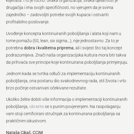
klijenata. I to je točno. Svaka organizacija, svaka djelatnost je
drugačija i ima svojih specifičnosti, no vjerujem da je svima
zajedničko – zadovoljiti potrebe svojih kupaca i ostvariti
profitabilno poslovanje.
Uvođenje koncepta kontinuiranih poboljšanja i alata koji nam u
tome pomažu (5S, lean, six sigma,..), nije jednostavno. Za to je
potrebna
dobra i kvalitetna priprema
, ali i svijest što taj koncept
podrazumijeva. Znači naša organizacijska kultura mora biti takva
da prihvaća sve principe koje kontinuirana poboljšanja primjenjuju.
Jednom kada se tvrtka odluči za implementaciju kontinuiranih
poboljšanja, ona postanu dio svakodnevnog rada, stil života i vrlo
brzo počinje ostvarivati očekivane rezultate.
Ukoliko želite dobiti više informacija o implementaciji kontinuiranih
poboljšanja,
obratite
se s punim povjerenjem. Na raspolaganju
vam stoji certificirani stručnjak za kontinuirana poboljšanja sa
praktičnim iskustvom.
Nataša Cikač, CCIM