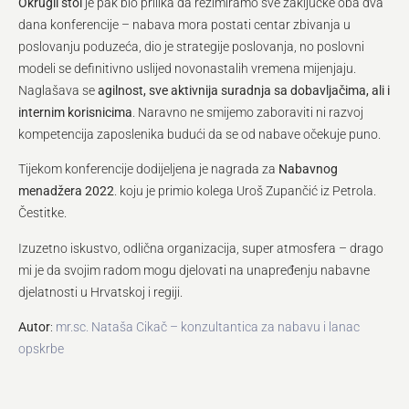
Okrugli stol
je pak bio prilika da rezimiramo sve zaključke oba dva
dana konferencije – nabava mora postati centar zbivanja u
poslovanju poduzeća, dio je strategije poslovanja, no poslovni
modeli se definitivno uslijed novonastalih vremena mijenjaju.
Naglašava se
agilnost, sve aktivnija suradnja sa dobavljačima, ali i
internim korisnicima
. Naravno ne smijemo zaboraviti ni razvoj
kompetencija zaposlenika budući da se od nabave očekuje puno.
Tijekom konferencije dodijeljena je nagrada za
Nabavnog
menadžera 2022
. koju je primio kolega Uroš Zupančić iz Petrola.
Čestitke.
Izuzetno iskustvo, odlična organizacija, super atmosfera – drago
mi je da svojim radom mogu djelovati na unapređenju nabavne
djelatnosti u Hrvatskoj i regiji.
Autor
:
mr.sc. Nataša Cikač – konzultantica za nabavu i lanac
opskrbe