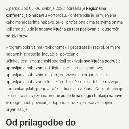
U periodu od 05.-06. svibnja 2022. održana je
Regionalna
konferencija o nabavi
u Portorožu. Konferencija je namijenjena
kako menadžerima nabave, tako i profesionalcima te svima onima
koji smatraju da je
nabava ključna za rast poslovanja i dugoročni
održivi razvoj.
Program pokriva makroekonomski i geostrateški razvoj, primjere
nabavnih strategija, inovacije i povećanje
učinkovitosti. Programski sadržaji pokrivaju
sva ključna područja
upravljanja nabavom,
od digitalizacije procesa nabave,
upravljanja nabavnim rizikom, održivosti do organizacije i
upravljanja nabavnom funkcijom. Uključen je i sadržaj iz razvoja
komunikacijskih, pregovaračkih i liderskih vještina. Cilj konferencije
je predstaviti
svježe i napredne poglede na ulogu i funkciju nabave
te mogućnosti povećanja doprinosa funkcije nabave uspjehu
organizacije.
Od prilagodbe do