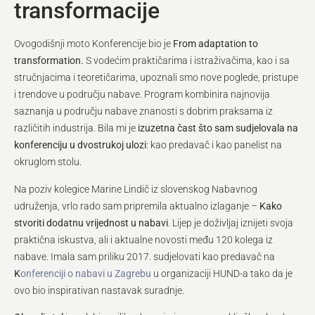
transformacije
Ovogodišnji moto Konferencije bio je
From adaptation to
transformation.
S vodećim praktičarima i istraživačima, kao i sa
stručnjacima i teoretičarima, upoznali smo nove poglede, pristupe
i trendove u području nabave. Program kombinira najnovija
saznanja u području nabave znanosti s dobrim praksama iz
različitih industrija. Bila mi je
izuzetna čast što sam sudjelovala na
konferenciju u dvostrukoj ulozi
: kao predavač i kao panelist na
okruglom stolu.
Na poziv kolegice Marine Lindič iz slovenskog Nabavnog
udruženja, vrlo rado sam pripremila aktualno izlaganje –
Kako
stvoriti dodatnu vrijednost u nabavi
. Lijep je doživljaj iznijeti svoja
praktična iskustva, ali i aktualne novosti među 120 kolega iz
nabave. Imala sam priliku 2017. sudjelovati kao predavač na
K
onferenciji o nabavi u Zagrebu
u organizaciji HUND-a tako da je
ovo bio inspirativan nastavak suradnje.