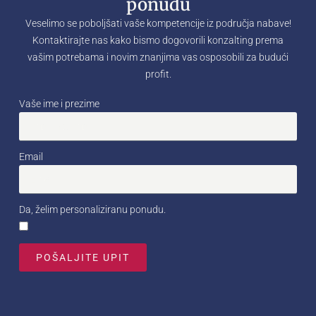
ponudu
Veselimo se poboljšati vaše kompetencije iz područja nabave!
Kontaktirajte nas kako bismo dogovorili konzalting prema
vašim potrebama i novim znanjima vas osposobili za budući
profit.
Vaše ime i prezime
Email
Da, želim personaliziranu ponudu.
POŠALJITE UPIT
Alternative: