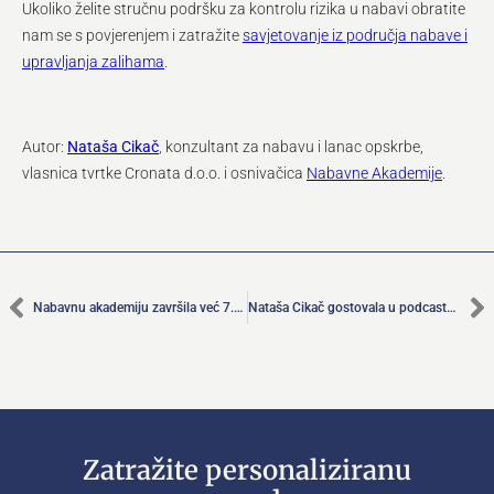
Ukoliko želite stručnu podršku za kontrolu rizika u nabavi obratite
nam se s povjerenjem i zatražite
savjetovanje iz područja nabave i
upravljanja zalihama
.
Autor:
Nataša Cikač
, konzultant za nabavu i lanac opskrbe,
vlasnica tvrtke Cronata d.o.o. i osnivačica
Nabavne Akademije
.
Nabavnu akademiju završila već 7. generacija polaznika
Nataša Cikač gostovala u podcastu svjetski popularnog kanala SCM-Dojo
Zatražite personaliziranu