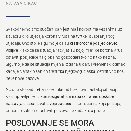
NATAŠA CIKAČ
Svakodnevno smo suočeni sa vijestima i novostima vezanima uz
situaciju oko utjecaja korona virusa na tvrtke i suzbijanja tog
utjecaja. Ono što je sigurno je da su
kratkoročne posljedice već
vidljive
. Kako će se situacija razvijati i u kojoj mjeri će korona virus
ostaviti posljedice na globalno gospodarstvo, to nitko ne zna.
Sigurno je da se situacija mijenja iz dana u dan. I vremenski odmak
kada je članak pisan do trenutka njegovog izlaska, definitivno nosi
neke nove izazove.
No ono što sad trebamo je prilagoditi se novonastaloj situaciji i
kroz upravljanje rizikom
osigurati da nabava i lanac opskrbe
nastavljaju ispunjavati svoju zadaću
u poduzećima koja posluju,
odnosno kako će nastaviti poslovanje kada kriza prođe.
POSLOVANJE SE MORA