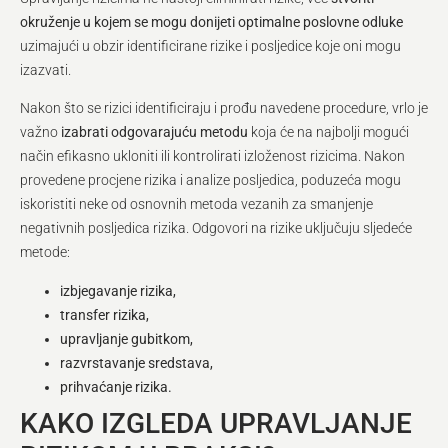
okruženje u kojem se mogu donijeti optimalne poslovne odluke
uzimajući u obzir identificirane rizike i posljedice koje oni mogu
izazvati.
Nakon što se rizici identificiraju i prođu navedene procedure, vrlo je
važno
izabrati odgovarajuću metodu
koja će na najbolji mogući
način efikasno ukloniti ili kontrolirati izloženost rizicima. Nakon
provedene procjene rizika i analize posljedica, poduzeća mogu
iskoristiti neke od osnovnih metoda vezanih za smanjenje
negativnih posljedica rizika. Odgovori na rizike uključuju sljedeće
metode:
izbjegavanje rizika,
transfer rizika,
upravljanje gubitkom,
razvrstavanje sredstava,
prihvaćanje rizika.
KAKO IZGLEDA UPRAVLJANJE