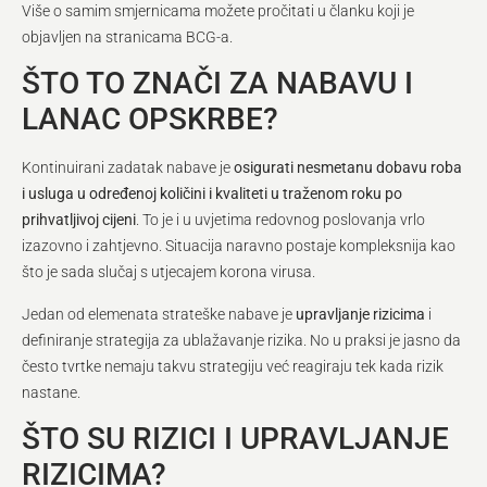
Više o samim smjernicama možete pročitati u članku koji je
objavljen na stranicama BCG-a.
ŠTO TO ZNAČI ZA NABAVU I
LANAC OPSKRBE?
Kontinuirani zadatak nabave je
osigurati nesmetanu dobavu roba
i usluga u određenoj količini i kvaliteti u traženom roku po
prihvatljivoj cijeni
. To je i u uvjetima redovnog poslovanja vrlo
izazovno i zahtjevno. Situacija naravno postaje kompleksnija kao
što je sada slučaj s utjecajem korona virusa.
Jedan od elemenata strateške nabave je
upravljanje rizicima
i
definiranje strategija za ublažavanje rizika. No u praksi je jasno da
često tvrtke nemaju takvu strategiju već reagiraju tek kada rizik
nastane.
ŠTO SU RIZICI I UPRAVLJANJE
RIZICIMA?