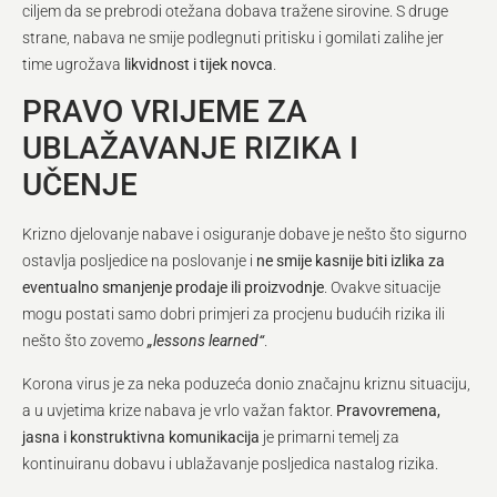
ciljem da se prebrodi otežana dobava tražene sirovine. S druge
strane, nabava ne smije podlegnuti pritisku i gomilati zalihe jer
time ugrožava
likvidnost i tijek novca
.
PRAVO VRIJEME ZA
UBLAŽAVANJE RIZIKA I
UČENJE
Krizno djelovanje nabave i osiguranje dobave je nešto što sigurno
ostavlja posljedice na poslovanje i
ne smije kasnije biti izlika za
eventualno smanjenje prodaje ili proizvodnje
. Ovakve situacije
mogu postati samo dobri primjeri za procjenu budućih rizika ili
nešto što zovemo
„lessons learned“
.
Korona virus je za neka poduzeća donio značajnu kriznu situaciju,
a u uvjetima krize nabava je vrlo važan faktor.
Pravovremena,
jasna i konstruktivna komunikacija
je primarni temelj za
kontinuiranu dobavu i ublažavanje posljedica nastalog rizika.