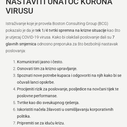
NASTAVITI UNATOČ KORONA
VIRUSU
Istraživanje koje je provela Boston Consulting Group (BCG)
pokazalo je da je
tek 1/4 tvrtki spremna na krizne situacije
kao što
je utjecaj COVID-19 virusa. Kako bi olakšali poslovanje dali su
7
glavnih smjernica
odnosno preporuka za što bezbolniji nastavak
poslovanja:
Komunicirati jasno i često.
Osnovati tim za krizno upravljanje.
Spoznati nove potrebe kupaca i odgovoriti na njih kako bi se
očuvali lanci opskrbe.
Procijeniti rizik za poslovanje, posljedice na novčani tijek te
poslovne performanse.
Tvrtke kao dio sveukupnog rješenja.
Iskoristiti načela žilavosti u osmišljavanju korporativnih
politika.
Pripremiti se za iduću krizu.