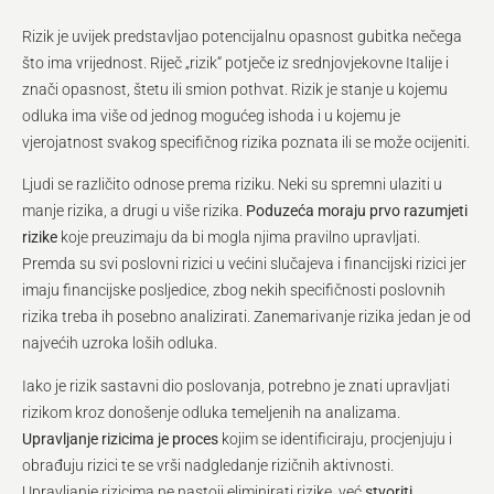
Rizik je uvijek predstavljao potencijalnu opasnost gubitka nečega
što ima vrijednost. Riječ „rizik“ potječe iz srednjovjekovne Italije i
znači opasnost, štetu ili smion pothvat. Rizik je stanje u kojemu
odluka ima više od jednog mogućeg ishoda i u kojemu je
vjerojatnost svakog specifičnog rizika poznata ili se može ocijeniti.
Ljudi se različito odnose prema riziku. Neki su spremni ulaziti u
manje rizika, a drugi u više rizika.
Poduzeća moraju
prvo razumjeti
rizike
koje preuzimaju da bi mogla njima pravilno upravljati.
Premda su svi poslovni rizici u većini slučajeva i financijski rizici jer
imaju financijske posljedice, zbog nekih specifičnosti poslovnih
rizika treba ih posebno analizirati. Zanemarivanje rizika jedan je od
najvećih uzroka loših odluka.
Iako je rizik sastavni dio poslovanja, potrebno je znati upravljati
rizikom kroz donošenje odluka temeljenih na analizama.
Upravljanje rizicima je proces
kojim se identificiraju, procjenjuju i
obrađuju rizici te se vrši nadgledanje rizičnih aktivnosti.
Upravljanje rizicima ne nastoji eliminirati rizike, već
stvoriti