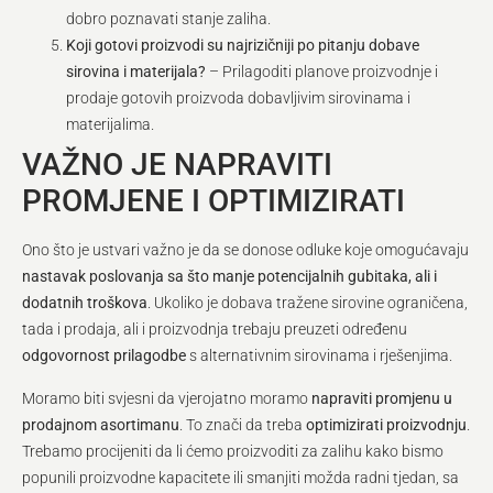
dobro poznavati stanje zaliha.
Koji gotovi proizvodi su najrizičniji po pitanju dobave
sirovina i materijala?
– Prilagoditi planove proizvodnje i
prodaje gotovih proizvoda dobavljivim sirovinama i
materijalima.
VAŽNO JE NAPRAVITI
PROMJENE I OPTIMIZIRATI
Ono što je ustvari važno je da se donose odluke koje omogućavaju
nastavak poslovanja sa što manje potencijalnih gubitaka, ali i
dodatnih troškova
. Ukoliko je dobava tražene sirovine ograničena,
tada i prodaja, ali i proizvodnja trebaju preuzeti određenu
odgovornost prilagodbe
s alternativnim sirovinama i rješenjima.
Moramo biti svjesni da vjerojatno moramo
napraviti promjenu u
prodajnom asortimanu
. To znači da treba
optimizirati proizvodnju
.
Trebamo procijeniti da li ćemo proizvoditi za zalihu kako bismo
popunili proizvodne kapacitete ili smanjiti možda radni tjedan, sa