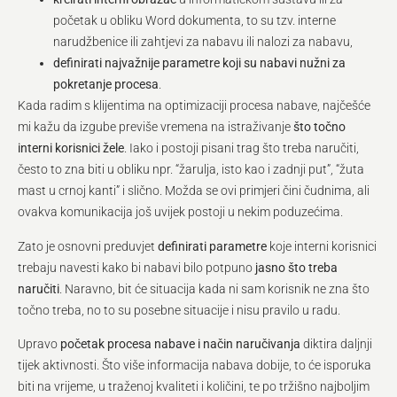
početak u obliku Word dokumenta, to su tzv. interne
narudžbenice ili zahtjevi za nabavu ili nalozi za nabavu,
definirati najvažnije parametre koji su nabavi nužni za
pokretanje procesa
.
Kada radim s klijentima na optimizaciji procesa nabave, najčešće
mi kažu da izgube previše vremena na istraživanje
što točno
interni korisnici žele
. Iako i postoji pisani trag što treba naručiti,
često to zna biti u obliku npr. “žarulja, isto kao i zadnji put”, “žuta
mast u crnoj kanti” i slično. Možda se ovi primjeri čini čudnima, ali
ovakva komunikacija još uvijek postoji u nekim poduzećima.
Zato je osnovni preduvjet
definirati parametre
koje interni korisnici
trebaju navesti kako bi nabavi bilo potpuno
jasno što treba
naručiti
. Naravno, bit će situacija kada ni sam korisnik ne zna što
točno treba, no to su posebne situacije i nisu pravilo u radu.
Upravo
početak procesa nabave i način naručivanja
diktira daljnji
tijek aktivnosti. Što više informacija nabava dobije, to će isporuka
biti na vrijeme, u traženoj kvaliteti i količini, te po tržišno najboljim