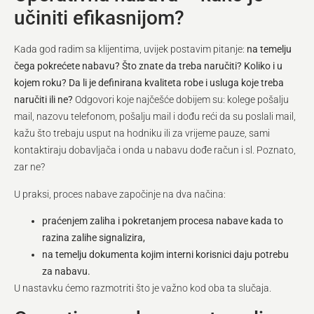
učiniti efikasnijom?
Kada god radim sa klijentima, uvijek postavim pitanje:
na temelju
čega pokrećete nabavu?
Što znate da treba naručiti? Koliko i u
kojem roku? Da li je definirana kvaliteta robe i usluga koje treba
naručiti ili ne?
Odgovori koje najčešće dobijem su: kolege pošalju
mail, nazovu telefonom, pošalju mail i dođu reći da su poslali mail,
kažu što trebaju usput na hodniku ili za vrijeme pauze, sami
kontaktiraju dobavljača i onda u nabavu dođe račun i sl. Poznato,
zar ne?
U praksi, proces nabave započinje na dva načina:
praćenjem zaliha i pokretanjem procesa nabave kada to
razina zalihe signalizira,
na temelju dokumenta kojim interni korisnici daju potrebu
za nabavu.
U nastavku ćemo razmotriti što je važno kod oba ta slučaja.