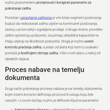
nužno je povremeno
provjeravati i korigirati parametre za
pokretanje zaliha
.
Praćenje i
upravljanje zalihama
je vrlo bitan segment poslovanja
budući da nedostatak zaliha utječe na kontinuitet poslovanja,
zastoj u proizvodnji i izgubljene prodaje. S druge strane, prevelike
zalihe opterećuju poduzeće, zauzimaju skladišne kapacitete te
imaju utjecaj na likvidnost poduzeća. Stoga je nužno
uvesti
kontrolu praćenja zaliha
, a jedan od alata koji nam tu svakako
pomaže je
koeficijent obrtaja zaliha
. Više o tom alatu u nekoj od
sljedećih objava.
Proces nabave na temelju
dokumenta
Drugi način pokretanja procesa nabave je na temelju dokumenta
kojim interni korisnici definiraju proizvod ili uslugu koju žele
naručiti. I u ovom slučaju nužno je definirati ključne parametre:
kreirati interni obrazac
u informatičkom sustavu ili za