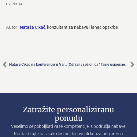
uvjetima.
Autor:
Nataša Cikač
, konzultant za nabavu i lanac opskrbe
Nataša Cikač na konferenciji u Varaždinu ispričala svoj poduzetnički put
Održana radionica “Tajne uspješne nabave” koju je vodila Nataša Cikač
Zatražite personaliziranu
ponudu
Veselimo se poboljšati vaše kompetencije iz područja nabave!
Kontaktirajte nas kako bismo dogovorili konzalting prema