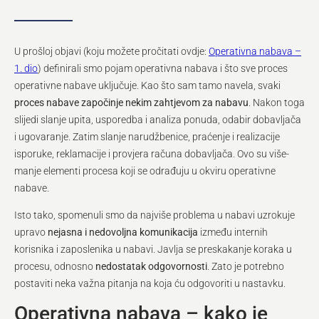
U prošloj objavi (koju možete pročitati ovdje:
Operativna nabava –
1. dio
) definirali smo pojam operativna nabava i što sve proces
operativne nabave uključuje. Kao što sam tamo navela, svaki
proces nabave započinje nekim zahtjevom za nabavu
. Nakon toga
slijedi slanje upita, usporedba i analiza ponuda, odabir dobavljača
i ugovaranje. Zatim slanje narudžbenice, praćenje i realizacije
isporuke, reklamacije i provjera računa dobavljača. Ovo su više-
manje elementi procesa koji se odrađuju u okviru operativne
nabave.
Isto tako, spomenuli smo da najviše problema u nabavi uzrokuje
upravo
nejasna i nedovoljna komunikacija
između internih
korisnika i zaposlenika u nabavi. Javlja se preskakanje koraka u
procesu, odnosno
nedostatak odgovornosti
. Zato je potrebno
postaviti neka važna pitanja na koja ću odgovoriti u nastavku.
Operativna nabava – kako je