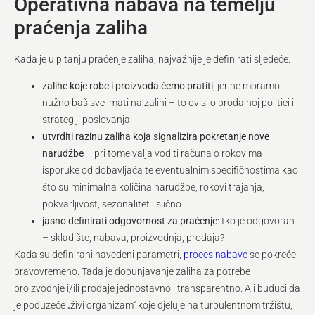
Operativna nabava na temelju
praćenja zaliha
Kada je u pitanju praćenje zaliha, najvažnije je definirati sljedeće:
zalihe koje robe i proizvoda ćemo pratiti
, jer ne moramo
nužno baš sve imati na zalihi – to ovisi o prodajnoj politici i
strategiji poslovanja.
utvrditi razinu zaliha koja signalizira pokretanje nove
narudžbe
– pri tome valja voditi računa o rokovima
isporuke od dobavljača te eventualnim specifičnostima kao
što su minimalna količina narudžbe, rokovi trajanja,
pokvarljivost, sezonalitet i slično.
jasno definirati odgovornost za praćenje
: tko je odgovoran
– skladište, nabava, proizvodnja, prodaja?
Kada su definirani navedeni parametri,
proces nabave
se pokreće
pravovremeno. Tada je dopunjavanje zaliha za potrebe
proizvodnje i/ili prodaje jednostavno i transparentno. Ali budući da
je poduzeće „živi organizam“ koje djeluje na turbulentnom tržištu,